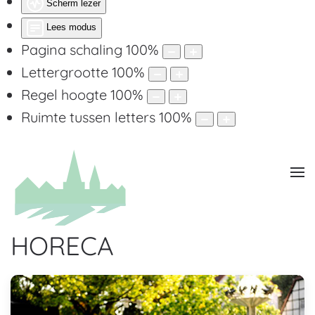
Scherm lezer
Lees modus
Pagina schaling
100
%
Lettergrootte
100
%
Regel hoogte
100
%
Ruimte tussen letters
100
%
HORECA