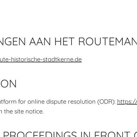
INGEN AAN HET ROUTEMA
te-historische-stadtkerne.de
ION
form for online dispute resolution (ODR):
https:
the site notice.
 PROCEEDINGS IN FRONT