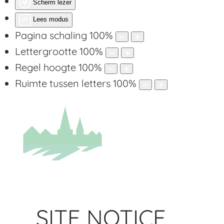
Scherm lezer
Lees modus
Pagina schaling
100
%
Lettergrootte
100
%
Regel hoogte
100
%
Ruimte tussen letters
100
%
SITE NOTICE