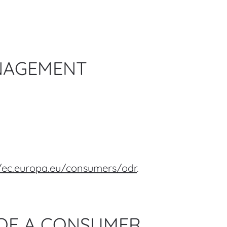
NAGEMENT
//ec.europa.eu/consumers/odr
.
 OF A CONSUMER