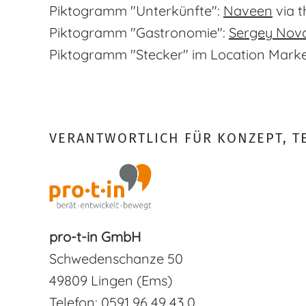
Piktogramm "Unterkünfte":
Naveen
via t
Piktogramm "Gastronomie":
Sergey Nov
Piktogramm "Stecker" im Location Mark
VERANTWORTLICH FÜR KONZEPT, TE
pro-t-in GmbH
Schwedenschanze 50
49809 Lingen (Ems)
Telefon: 0591 96 49 43 0