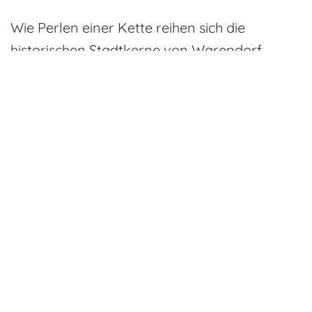
Wie Perlen einer Kette reihen sich die
historischen Stadtkerne von Warendorf,
Rheda-Wiedenbrück, Rietberg, Lippstadt,
Soest, Werl, Werne, Steinfurt und Tecklenburg
aneinander – „aufgezogen“ auf ein grünes
Band, dessen natürliche Ausstrahlung der
Radroute ihren besonderen Charme auch
abseits der historischen Facetten verleiht.
ETAPPEN
Auf 390 Kilometern Geschichte
„erfahren“, Natur und Kultur genießen,