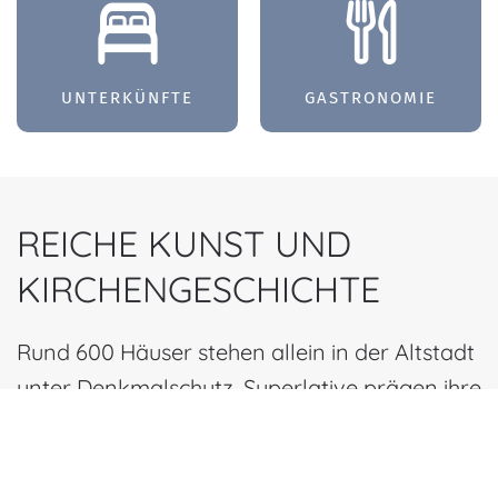
UNTER­KÜNFTE
GASTRONOMIE
REICHE KUNST UND
KIRCHENGESCHICHTE
Rund 600 Häuser stehen allein in der Altstadt
unter Denkmalschutz, Superlative prägen ihre
Geschichte. So wird der mächtige Turm der
romanischen Kirche St. Patrokli nicht umsonst
„Turm Westfalens“ genannt, während St. Petri