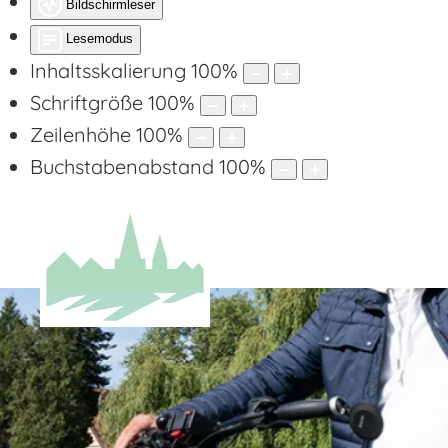
Bildschirmleser
Lesemodus
Inhaltsskalierung
100
%
Schriftgröße
100
%
Zeilenhöhe
100
%
Buchstabenabstand
100
%